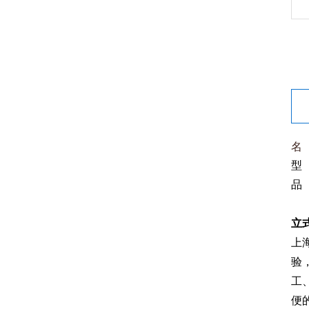
名
型 
品
立
上
验
工
便