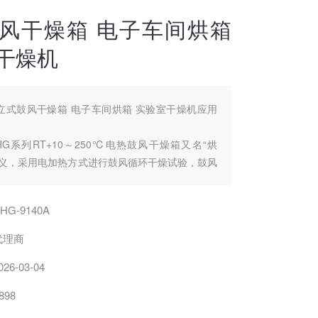
风干燥箱 电子车间烘箱
干燥机
立式鼓风干燥箱 电子车间烘箱 实验室干燥机应用
G系列RT+10～250℃电热鼓风干燥箱又名“烘
思义，采用电加热方式进行鼓风循环干燥试验，鼓风
一款常见的干燥设备，广泛用于工矿企业、化验
、医药卫生、科研单位、机电、化工、塑料、轻工
HG-9140A
研单位对各种产品、食品、试品进行烘培、干燥、
、灭菌、热处理及其它方便的加热。
代理商
026-03-04
898