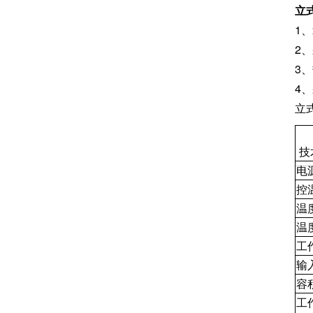
立
1
2
3
4
立
技
电
控
温
温
工
输
容
工