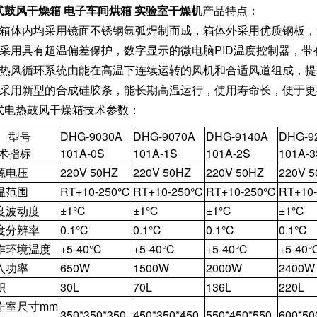
式鼓风干燥箱 电子车间烘箱 实验室干燥机
产品特点：
、箱体内均采用镜面不锈钢氩弧焊制而成，箱体外采用优质钢板
、采用具有超温偏差保护，数字显示的微电脑PID温度控制器，
、热风循环系统由能在高温下连续运转的风机和合适风道组成，
、采用新型的合成硅胶条，能长期高温运行，使用寿命长，便于更
式电热鼓风干燥箱技术参数：
型号
DHG-9030A
DHG-9070A
DHG-9140A
DHG-9
术指标
101A-0S
101A-1S
101A-2S
101A-3
源电压
220V 50HZ
220V 50HZ
220V 50HZ
220V 
温范围
RT+10-250℃
RT+10-250℃
RT+10-250℃
RT+10
度波动度
±1℃
±1℃
±1℃
±1℃
度分辨率
0.1℃
0.1℃
0.1℃
0.1℃
作环境温度
+5-40℃
+5-40℃
+5-40℃
+5-40
入功率
650W
1500W
2000W
2400W
积
30L
70L
136L
220L
作室尺寸mm
350*350*350
450*350*450
550*450*550
600*50