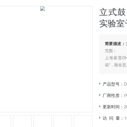
立式鼓
实验室
简要描述：
范围：
上海索普DH
箱"，顾名
干燥箱作为
室、实验室
产品型号：
D
等行业及科
熔蜡、固化
厂商性质：
更新时间：
2
访 问 量：
1