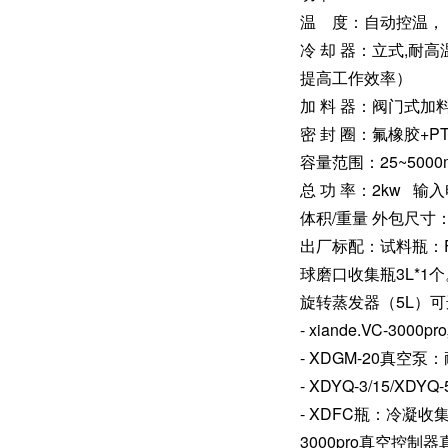
温 度：自动控温， 
冷 却 器：立式,耐
提高工作效率）
加 料 器：阀门式
密 封 圈：氟橡胶+
容量范围：25~5000
总 功 率：2kw 输入电
体积/重量 外包尺寸：7
出厂标配：试料瓶：F5
球磨口收集瓶3L*1个
旋转蒸发器（5L）
- xiande.VC-3
- XDGM-20真空
- XDYQ-3/15/XD
- XDFC瓶：冷凝收集
3000pro真空控