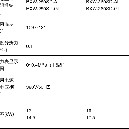
BXW-280SD-AI
BXW-360SD-AI
辐栅结
BXW-280SD-GI
BXW-360SD-GI
）
菌温度
109～131
℃)
度分辨力
0.1
℃）
力表显示
0~0.4MPa（1.6级）
围
用电源
电压/频
380V/50HZ
）
13
16
率(kW)
14.5
17.5