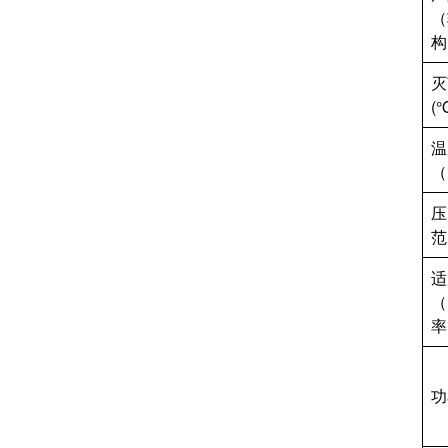
（
构
灭
(
温
（
压
范
适
（
率
功