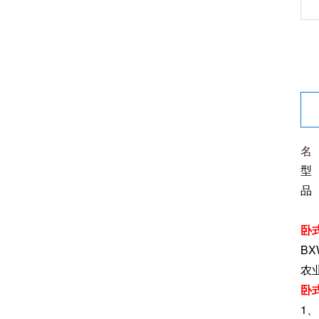
名
型 
品
卧
B
农
卧
1