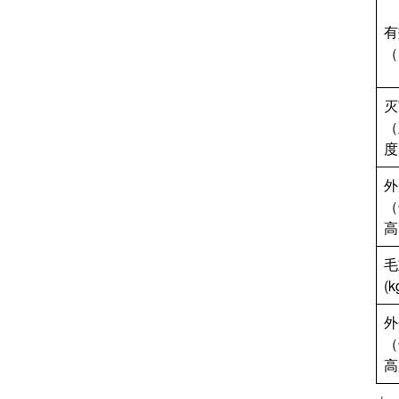
有
（
灭
（
度
外
（
高
毛
(k
外
（
高