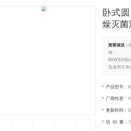
卧式圆
燥灭菌
简要描述：
域：
BXW系列
迅速而可靠
位，可对敷
1、灭菌器
产品型号：
B
耐用；
厂商性质：
2、灭菌全
更新时间：
2
障会自动报
访 问 量：
1