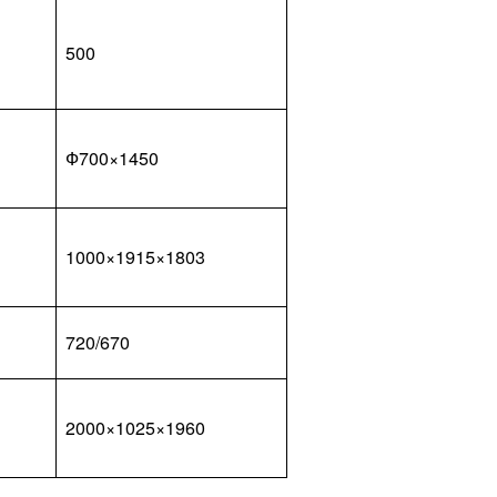
500
Ф700×1450
1000×1915×1803
720/670
2000×1025×1960