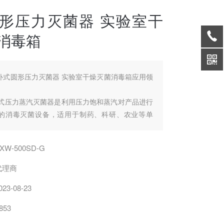
形压力灭菌器 实验室干
消毒箱
卧式圆形压力灭菌器 实验室干燥灭菌消毒箱应用领
卧式压力蒸汽灭菌器是利用压力饱和蒸汽对产品进行
的消毒灭菌设备，适用于制药、科研、农业等单
料、玻璃器皿、溶液培养基等进行消毒灭菌。
内室采用优质不锈钢材料经过氩弧焊接而成，经久
XW-500SD-G
代理商
过程采用微电脑自动控制，自动化程度高，出现故
023-08-23
警提示；
853