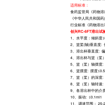
适用标准：
食药监管局《药物溶
《中华人民共和国药典
行业标准《药物溶出试验仪
创兴RC-6FT溶出
1、水平度：倾斜度≤
2、篮桨(轴)垂直度: 
3、溶出杯垂直度: 偏
4、溶出杯与篮（桨）
5、篮（桨）轴摆度: 
6、篮摆度: 摆度≤0.
7、篮（桨）的深度: 
8、篮（桨）轴转速: 
9、各溶出杯中的介质温度
10、振动: ≤0.1mi1
11、调速范围： 25-