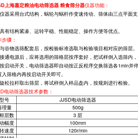
JSD上海嘉定粮油电动筛选器 粮食筛分器
仪器功能：
、仪器采用台式结构，蜗轮与蜗杆作变速传动、筛体由三点平面
。
、具有结构紧凑、运转平稳、性能稳定、操作方便等优点。
作步骤：
、与谷物选筛配套后，按检验标准选取与检验项目相对应的筛层。
、接通电源后，应将选用的筛格层按序套好，把试样倒入选筛内
、按启动开关，电动筛选器即自动按正反程序交换筛选各1min
置入筛格内再按启动开关即可。
、旋松拉杆取出筛层，将试样倒入样品盘内，按规则进行检验。
JSD电动筛选器技术参数：
型号
JJSD电动筛选器
筛理量
500g
框层数
3 层
动幅度
100mm
转速度
120r/min