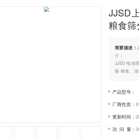
JJS
粮食筛
简要描述：
介：
JJSD 电
验 粮食、
专用设备。
平面支承，
产品型号：
构紧凑合理
操作方便等
厂商性质：
更新时间：
2
访 问 量：
3