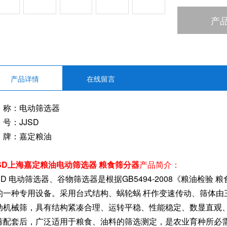
产
产品详情
在线留言
 称：电动筛选器
号：JJSD
 牌：嘉定粮油
JSD上海嘉定粮油电动筛选器 粮食筛分器
产品简介：
JSD 电动筛选器、谷物筛选器是根据GB5494-2008《粮油检
的一种专用设备。采用台式结构、蜗轮蜗 杆作变速传动、筛体由
动机械筛，具有结构紧凑合理、运转平稳、性能稳定、数显直观
筛配套后，广泛适用于粮食、油料的筛选测定，是农业育种所必