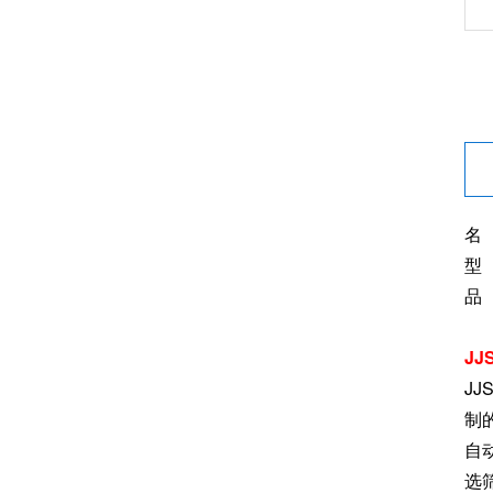
名
型 
品
J
J
制
自
选