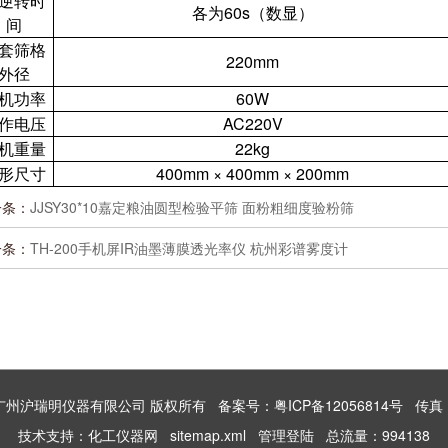
逆转时
各为60s（数显）
间
套筛格
220mm
外径
机功率
60W
作电压
AC220V
机重量
22kg
形尺寸
400mm × 400mm × 200mm
一条：
JJSY30*10嘉定粮油圆型检验平筛 面粉粗细度验粉筛
一条：
TH-200手机屏IR油墨薄膜透光率仪 杭州彩谱雾度计
 2026 广州沪瑞明仪器有限公司 版权所有
备案号：粤ICP备12056814号
传真：8
技术支持：
化工仪器网
sitemap.xml
管理登陆
总流量：994138