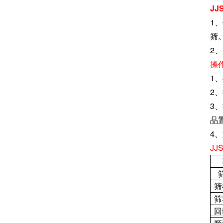
J
1
筛
2
操
1
2
3
品
4
J
筛
筛
回