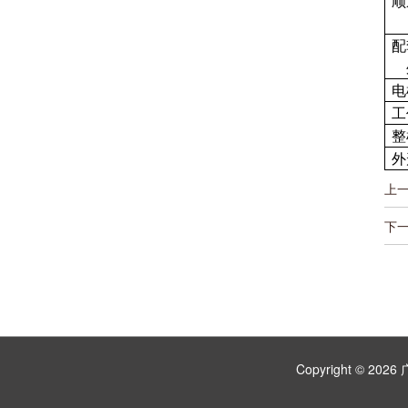
顺
配
电
工
整
外
上
下
Copyright ©