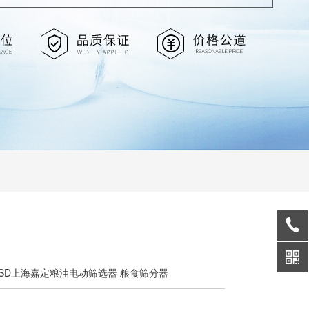
JJSD上海嘉定粮油电动筛选器 粮食筛分器