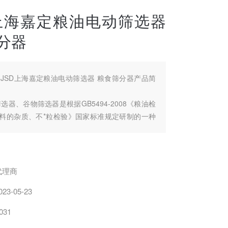
D上海嘉定粮油电动筛选器
分器
JJSD上海嘉定粮油电动筛选器 粮食筛分器产品简
动筛选器、谷物筛选器是根据GB5494-2008《粮油检
油料的杂质、不*粒检验》国家标准规定研制的一种
采用台式结构、蜗轮蜗 杆作变速传动、筛体由三点
通过偏心连杆作平面回转的半自动机械筛，具有结
、运转平稳、性能稳定、数显直观、控时精度高和
优点，该设备与谷物选筛配套后，广泛适用于粮食
代理商
023-05-23
031