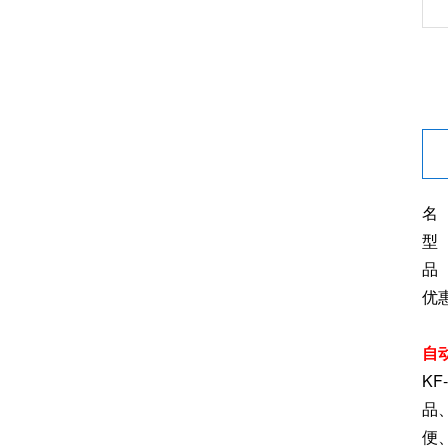
名
型 
品
优
自
K
品
便