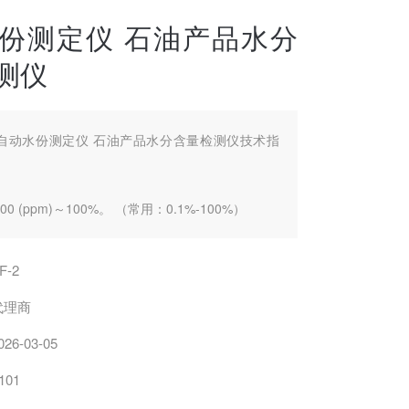
份测定仪 石油产品水分
测仪
自动水份测定仪 石油产品水分含量检测仪技术指
0 (ppm)～100%。 （常用：0.1%-100%）
，平行测定相对误差≤3%
F-2
量≥25mL
代理商
026-03-05
≤±0.2 %FS
101
率：0.01mL