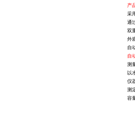
产
采
通
双
外
自
自
测量
以
仪
测
容量