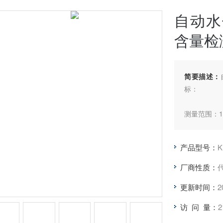
自动水
含量检
简要描述：
标：
测量范围：10
以水为标样
产品型号：
K
仪器滴定管容
厂商性质：
更新时间：
2
测定容量精度：
访 问 量：
2
容量显示分辨