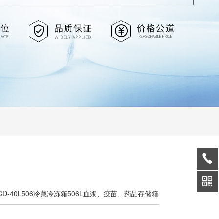
MCD-40L506冷藏冷冻箱506L血浆、疫苗、药品存储箱