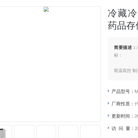
冷藏冷
药品存
简要描述：
标：
双温双控 制
上室冷藏 2
产品型号：
M
控制；
厂商性质：
冷藏室采用
更新时间：
2
孔匀流出风
波动性在 ±2
访 问 量：
2