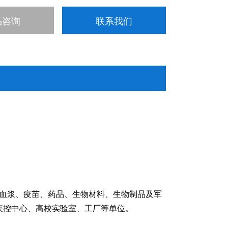
 ECO 迅冷科技，碳氢制冷剂配合高效制冷系统，
的同时，实现匀冷低霜；
品咨询
联系我们
保的
用于存储血浆、疫苗、药品、生物材料、生物制品及军
疾控中心、高校实验室、工厂等单位。