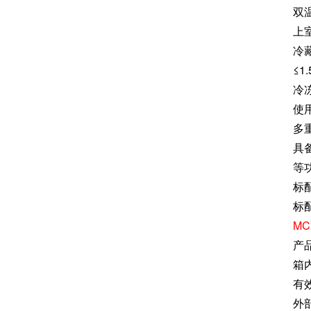
双
上
冷
≤1
冷
使
多
具
等
标
标
MC
产品
箱内
有
外部