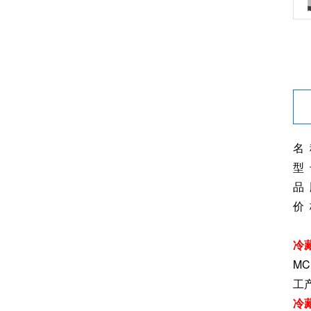
名
型 
品
价
冷
M
工
冷