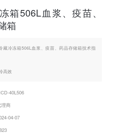
冻箱506L血浆、疫苗、
储箱
冷藏冷冻箱506L血浆、疫苗、药品存储箱技术指
冷高效
~8℃，下室冷冻 -10~-40℃，上下室双温双显独立
CD-40L506
代理商
风幕匀冷科技，超薄涡流风机结合嵌入式风道，微
024-04-07
，可以保证冷藏箱内的温度均匀性≤1.5℃，温 度
℃ ；
823