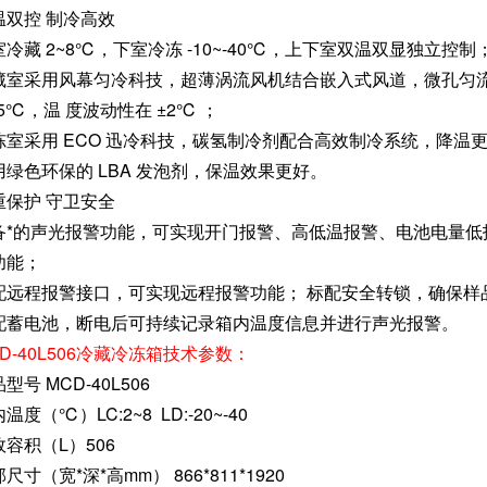
温双控 制冷高效
室冷藏 2~8℃，下室冷冻 -10~-40℃，上下室双温双显独立控制
藏室采用风幕匀冷科技，超薄涡流风机结合嵌入式风道，微孔匀
.5℃，温 度波动性在 ±2℃ ；
冻室采用 ECO 迅冷科技，碳氢制冷剂配合高效制冷系统，降温
用绿色环保的 LBA 发泡剂，保温效果更好。
重保护 守卫安全
备*的声光报警功能，可实现开门报警、高低温报警、电池电量低
功能；
配远程报警接口，可实现远程报警功能； 标配安全转锁，确保样
配蓄电池，断电后可持续记录箱内温度信息并进行声光报警。
D-40L506冷藏冷冻箱技术参数：
型号 MCD-40L506
温度（℃）LC:2~8 LD:-20~-40
效容积（L）506
尺寸（宽*深*高mm） 866*811*1920