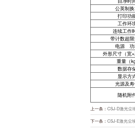
自净时
公英制换
打印功
工作环
连续工作
带计数超限
电源 功
外形尺寸（宽×
重量（kg
数据存
显示方
光源及寿
随机附
上一条：
CSJ-D激光
下一条：
CSJ-E激光