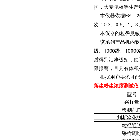
护，大专院校等生产
本仪器依据FS－20
次：0.3、0.5、1、
本仪器的粒径灵敏度保
该系列产品机内软件编
级、1000级、10
后得到洁净级别，便于数
限报警，且具有体积
根据用户要求可配
落尘粉尘浓度测试仪 C
型号
采样量
检测范
判断净化
粒径通
采样周