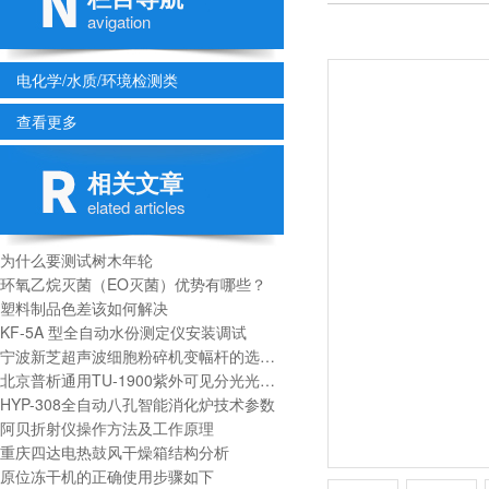
avigation
电化学/水质/环境检测类
查看更多
相关文章
elated articles
为什么要测试树木年轮
环氧乙烷灭菌（EO灭菌）优势有哪些？
塑料制品色差该如何解决
KF-5A 型全自动水份测定仪安装调试
宁波新芝超声波细胞粉碎机变幅杆的选择要点
北京普析通用TU-1900紫外可见分光光度计技术参数
HYP-308全自动八孔智能消化炉技术参数
阿贝折射仪操作方法及工作原理
重庆四达电热鼓风干燥箱结构分析
原位冻干机的正确使用步骤如下