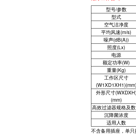
型号/参数
型式
空气洁净度
平均风速(m/s)
噪声(dB(A))
照度(Lx)
电源
额定功率(W)
重量(Kg)
工作区尺寸
(W1XD1XH1)(mm
外形尺寸(WXDXH
(mm)
高效过滤器规格及数
沉降菌浓度
适用人数
不含备用插座，单只