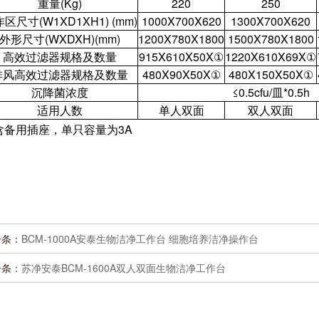
重量(Kg)
220
250
区尺寸(W1XD1XH1) (mm)
1000X700X620
1300X700X620
外形尺寸(WXDXH)(mm)
1200X780X1800
1500X780X1800
高效过滤器规格及数量
915X610X50X①
1220X610X69X①
排风高效过滤器规格及数量
480X90X50X①
480X150X50X①
沉降菌浓度
≤0.5cfu/皿*0.5h
适用人数
单人双面
双人双面
含备用插座，单只容量为3A
一条：
BCM-1000A安泰生物洁净工作台 细胞培养洁净操作台
一条：
苏净安泰BCM-1600A双人双面生物洁净工作台