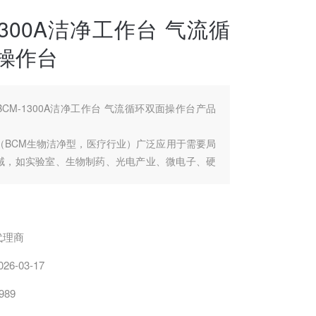
1300A洁净工作台 气流循
操作台
BCM-1300A洁净工作台 气流循环双面操作台产品
（BCM生物洁净型，医疗行业）广泛应用于需要局
域，如实验室、生物制药、光电产业、微电子、硬
域，医药卫生、食品、医学科学实验、光学、电
实验、细胞培养、植物组培接种等需要局部洁净无
的科研和生产部门。根据洁净工作台气流模式的不
领域也有不同。
代理商
026-03-17
989