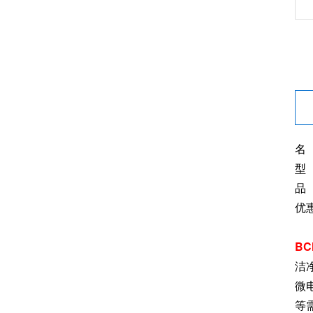
名
型 
品
优
B
洁
微
等