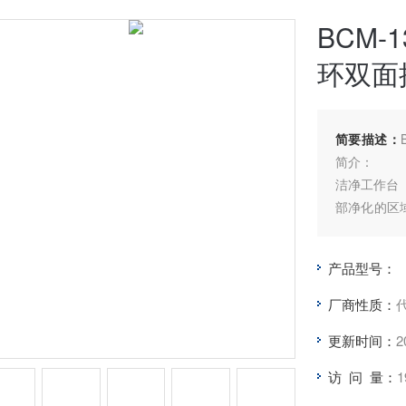
BCM-
环双面
简要描述：
简介：
洁净工作台
部净化的区
盘制造等领
子、无菌室
产品型号：
菌工作环境
同，其应用
厂商性质：
更新时间：
2
访 问 量：
1