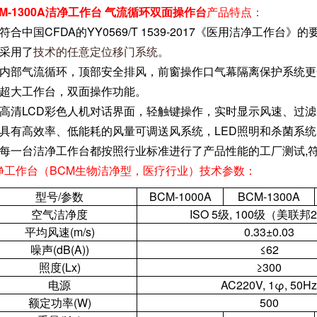
CM-1300A洁净工作台 气流循环双面操作台
产品特点：
符合中国CFDA的YY0569/T 1539-2017《医用洁净工作台
、采用
了
技术的任意定位移门系统。
、内部气流循环，顶部安全排风，前窗操作口气幕隔离保护系统更
、超大工作台，双面操作功能。
、高清LCD彩色人机对话界面，轻触键操作，实时显示风速、过
、具有高效率、低能耗的风量可调送风系统，LED照明和杀菌系
、每一台洁净工作台都按照行业标准进行了产品性能的工厂测试,
净工作台（BCM生物洁净型，医疗行业）技术参数：
型号/参数
BCM-1000A
BCM-1300A
空气洁净度
ISO 5级, 100级（美联邦
平均风速(m/s)
0.33±0.03
噪声(dB(A))
≤62
照度(Lx)
≥300
电源
AC220V, 1φ, 50Hz
额定功率(W)
500