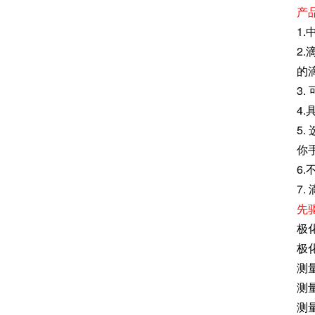
产
1
2
的
3
4
5
你
6
7
先
极化
极化
测量
测量
测量