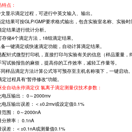
品特点：
.中文显示滴定过程，可进行中英文输入、输出。
.滴定结果可按GLP/GMP要求格式输出，包含实验室名称、实
滴定结果进行统计分析。
. 可存储4个滴定方法，18组滴定结果。
.具备一键滴定或快速滴定功能，自动计算滴定结果。
. 选配针式微型打印机，直接打印与实验有关的信息（样品重量
手写试验报告的麻烦，提高你的工作效率，减轻工作量等。
.不同样品滴定方法计算公式等可预存至主机名称项下，一键启动
. 滴定过程具有“暂停修改"功能。
驱全自动永停滴定仪 氯离子滴定测量仪技术参数：
电压输出： 0～2000mv
电压输出误差：＜±0.2mv或设定值0.1%
范围： 0～2000nA
分辨率： 0.1nA
误差：＜±0.1nA或测量值0.1%