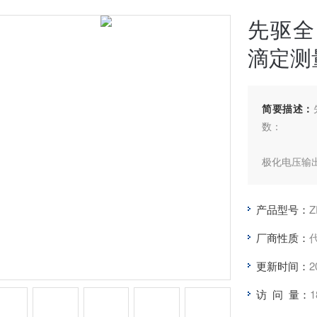
先驱全
滴定测
简要描述：
数：
极化电压输出：
极化电压输出
产品型号：
Z
测量范围： 0
厂商性质：
更新时间：
2
测量分辨率： 
访 问 量：
1
测量误差：＜±