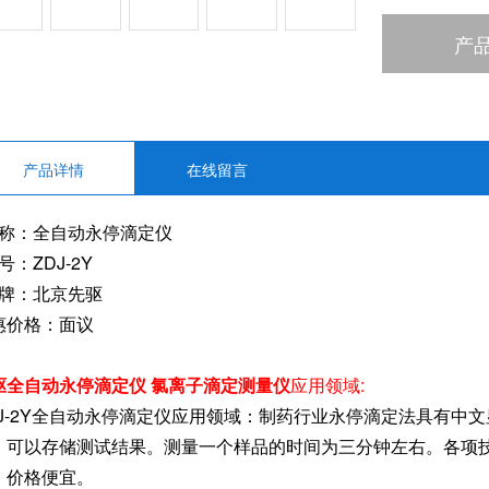
滴定管分辨率1
产
方法储存容量
外围设备接口
产品详情
在线留言
电极接口： 
 称：全自动永停滴定仪
号：ZDJ-2Y
 牌：北京先驱
惠价格：面议
驱全自动永停滴定仪 氯离子滴定测量仪
应用领域:
DJ-2Y全自动永停滴定仪应用领域：制药行业永停滴定法具有中
，可以存储测试结果。测量一个样品的时间为三分钟左右。各项
，价格便宜。