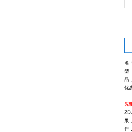
名
型 
品
优
先
Z
果
作