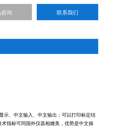
/10000管体积
品咨询
联系我们
： 18个滴定结果
：打印机接口（DB25）；RS232C接口（DB9）
BNC
文显示、中文输入、中文输出；可以打印标定结
技术指标可同国外仪器相媲美，优势是中文操