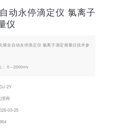
自动永停滴定仪 氯离子
量仪
先驱全自动永停滴定仪 氯离子滴定测量仪技术参
 0～2000mv
误差：＜±0.2mv或设定值0.1%
DJ-2Y
～2000nA
代理商
026-03-25
0.1nA
864
0.1nA或测量值0.1%