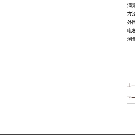
滴定
方
外
电
测
上
下