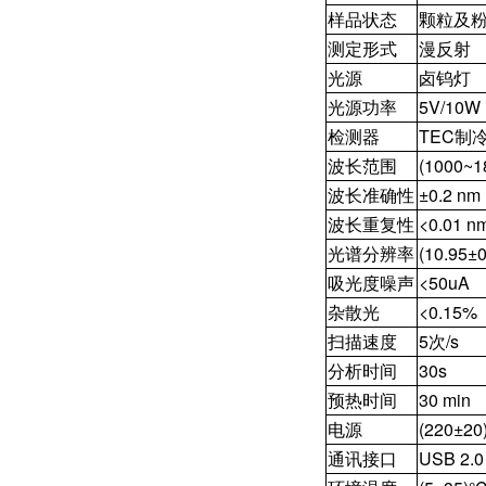
样品状态
颗粒及
测定形式
漫反射
光源
卤钨灯
光源功率
5V/10W
检测器
TEC制冷
波长范围
(1000~
波长准确性
±0.2 nm
波长重复性
<0.01 n
光谱分辨率
(10.95±
吸光度噪声
<50uA
杂散光
<0.15%
扫描速度
5次/s
分析时间
30s
预热时间
30 min
电源
(220±20
通讯接口
USB 2.0