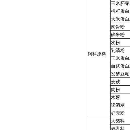
玉米胚芽
棉籽蛋白
大米蛋白
肉骨粉
碎米粉
次粉
乳清粉
饲料原料
玉米蛋白
血浆蛋白
发酵豆粕
麦麸
肉粉
木薯
啤酒糖
虾壳粉
大猪料
教乳料