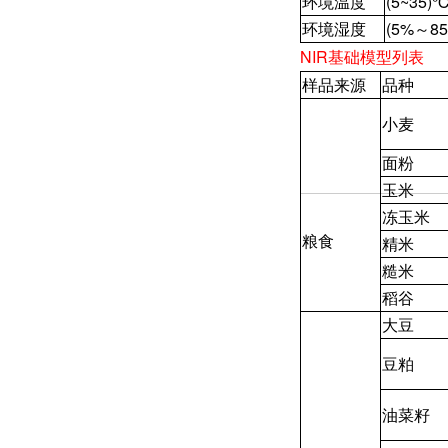
环境温度
(5~35)
环境湿度
(5%～8
NIR基础模型列表
样品来源
品种
小麦
面粉
玉米
冻玉米
粮食
精米
糙米
稻谷
大豆
豆粕
油菜籽