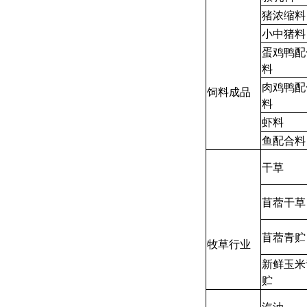
猪浓缩料
小中猪料
蛋鸡鸭配
料
肉鸡鸭配
饲料成品
料
虾料
鱼配合料
干草
苜蓿干草
苜蓿青贮
牧草行业
新鲜玉米
贮
汽油