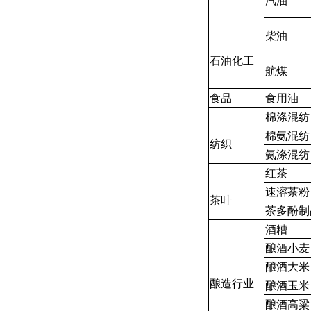
柴油
石油化工
航煤
食品
食用油
棉涤混纺
棉氨混纺
纺织
氨涤混纺
红茶
速溶茶粉
茶叶
茶多酚制
酒糟
酿酒小麦
酿酒大米
酿造行业
酿酒玉米
酿酒高粱