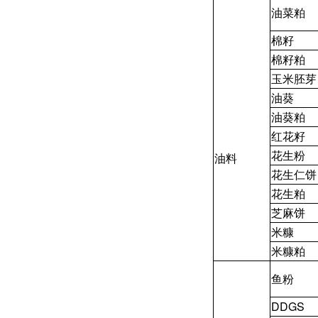
油菜粕
棉籽
棉籽粕
玉米胚芽
油葵
油葵粕
红花籽
花生粉
油料
花生仁饼
花生粕
芝麻饼
米糠
米糠粕
鱼粉
DDGS