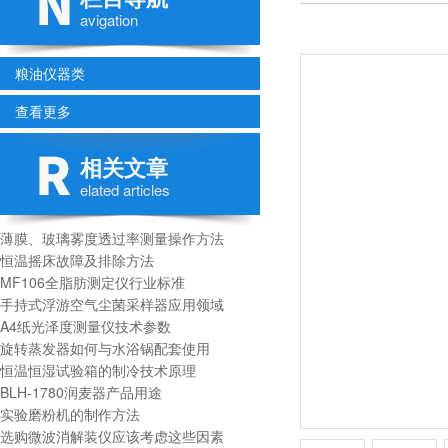
avigation
粮油仪器类
查看更多
相关文章
elated articles
薄膜、玻璃雾度透过率测量操作方法
恒温摇床故障及排除方法
MF106全脂肪测定仪行业标准
手持式浮游空气尘菌采样器应用领域
A4纸光泽度测量仪技术参数
旋转蒸发器如何与水浴锅配套使用
恒温恒湿试验箱的制冷技术原理
BLH-1780润麦器产品用途
实验磨粉机的制作方法
选购微波消解装仪应该考虑这些因素