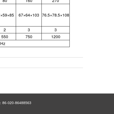
80
160
270
7×59×85
67×64×103
76.5×78.5×108
2
3
3
550
750
1200
0Hz
6-020-86488563