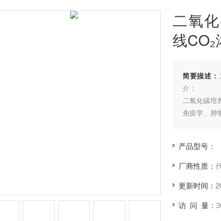
二氧化
线CO₂
简要描述：
介：
二氧化碳培
免疫学、肿
微生物、农
产品型号：
厂商性质：
更新时间：
2
访 问 量：
3