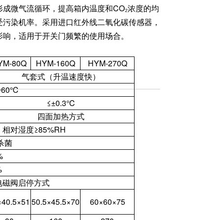
成微气流循环，提高箱内温度和CO₂浓度的均
受污染机率。采用进口红外线二氧化碳传感器，
影响，适用于开关门频繁的使用场合。
YM-80Q
HYM-160Q
HYM-270Q
气套式（升温速度快）
~60℃
≤±0.3℃
四面加热方式
相对湿度≥85%RH
杀菌
%
%
电磁阀启停方式
×40.5×51
50.5×45.5×70
60×60×75