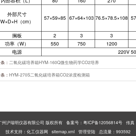
内部容积（L）
80
160
270
外部尺寸
57×59×85
67×64×103
76.5×78.5×108
5
W×D×H（cm）
搁板
2
3
3
功率（W）
550
750
1200
电源
220V 5
一条：
二氧化碳培养箱HYM-160Q微生物药学CO2培养
一条：
HYM-270S二氧化碳培养箱CO2浓度检测箱
 2026 广州沪瑞明仪器有限公司 版权所有
备案号：粤ICP备12056814号
传真：8
技术支持：
化工仪器网
sitemap.xml
管理登陆
总流量：993592