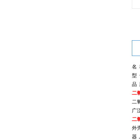
名
型 
品
二
二
广
二
外
器