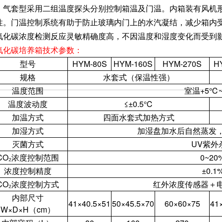
；气套型采用二组温度探头分别控制箱温及门温。内箱装有风机形
性。门温控制系统有助于防止玻璃内门上的水汽凝结，减少箱内
氧化碳浓度检测反应灵敏精确度高，不因温度和湿度变化而受到
氧化碳培养箱技术参数：
型号
HYM-80S
HYM-160S
HYM-270S
H
规格
水套式（保温性强）
温度范围
室温+5℃
温度波动度
≤±0.5℃
加温方式
四面水套式加热方式
加湿方式
加湿盘加水后自然蒸发，
灭菌方式
UV紫外
CO₂浓度控制范围
0~20
浓度控制精度
±0.1
CO₂浓度控制方式
红外浓度传感器＋
内部尺寸
41×40.5×51
50×45.5×70
60×60×75
41
W×D×H（cm）