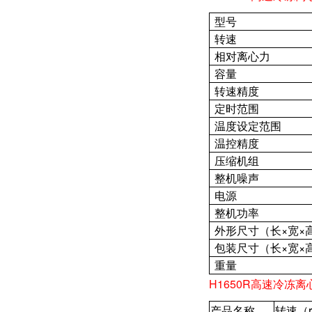
型号
转速
相对离心力
容量
转速精度
定时范围
温度设定范围
温控精度
压缩机组
整机噪声
电源
整机功率
外形尺寸（长×宽×
包装尺寸（长×宽×
重量
H1650R高速冷冻离
产品名称
转速（r