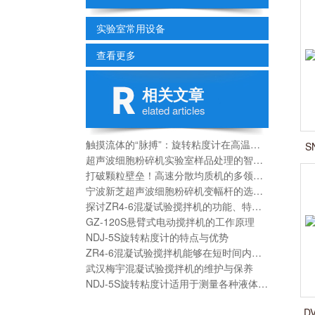
实验室常用设备
查看更多
相关文章
elated articles
触摸流体的“脉搏”：旋转粘度计在高温熔融材料中的应用
S
超声波细胞粉碎机实验室样品处理的智能化设备
打破颗粒壁垒！高速分散均质机的多领域破局之道
宁波新芝超声波细胞粉碎机变幅杆的选择要点
探讨ZR4-6混凝试验搅拌机的功能、特点以及应用
GZ-120S悬臂式电动搅拌机的工作原理
NDJ-5S旋转粘度计的特点与优势
ZR4-6混凝试验搅拌机能够在短时间内完成大量的污水处理任务
武汉梅宇混凝试验搅拌机的维护与保养
NDJ-5S旋转粘度计适用于测量各种液体和半固体的粘度
D