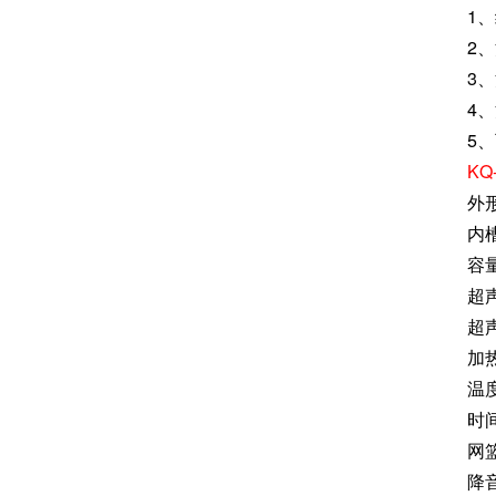
1
2
3
4
5、
KQ
外形
内槽
容量
超声
超
加
温
时间
网
降