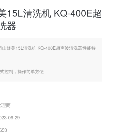
15L清洗机 KQ-400E超
洗器
昆山舒美15L清洗机 KQ-400E超声波清洗器性能特
械式控制，操作简单方便
降音盖、清洗槽均采用优质不锈钢
电路具有自动扫频功能，能产生连续脉冲射流，使
代理商
明显，工作更稳定
023-06-29
电路及器件升级并匹配，电功转换率高、无功损耗
653