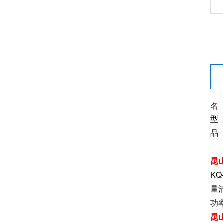
名
型 
品
昆山
K
量
功
昆山