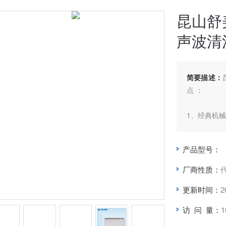
昆山舒美
声波清
简要描述：
点 ：
1、经典机
2、清洗机
产品型号：
3、清洗机
厂商性质：
清洗效果更
更新时间：
2
4、清洗机
访 问 量：
1
低