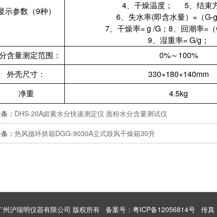
4、干燥温度； 5、结束
显示参数（9种）
6、失水率(即含水量）=（G-g
7、干燥率= g /G；8、回潮率=（
9、湿重率= G/g；
分含量测定范围：
0%～100%
外壳尺寸：
330×180×140mm
净重
4.5kg
一条：
DHS-20A卤素水分快速测定仪 面粉水分含量测试仪
一条：
热风循环烘箱DGG-9030A立式鼓风干燥箱30升
 2026 广州沪瑞明仪器有限公司 版权所有
备案号：粤ICP备12056814号
传真：8