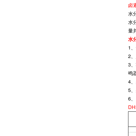
卤
水
水
量
水
1
2
3
鸣
4
5
6
D