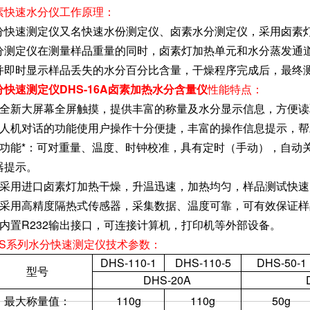
素快速水分仪工作原理：
分快速测定仪又名快速水份测定仪、卤素水分测定仪，采用卤素
分测定仪在测量样品重量的同时，卤素灯加热单元和水分蒸发通
并即时显示样品丢失的水分百分比含量，干燥程序完成后，最终
分快速测定仪DHS-16A卤素加热水分含量仪
性能特点：
、全新大屏幕全屏触摸，提供丰富的称量及水分显示信息，方便读
、人机对话的功能使用户操作十分便捷，丰富的操作信息提示，
、功能*：可对重量、温度、时钟校准，具有定时（手动），自动
器提示。
、采用进口卤素灯加热干燥，升温迅速，加热均匀，样品测试快
、采用高精度隔热式传感器，采集数据、温度可靠，可有效保证
、内置R232输出接口，可连接计算机，打印机等外部设备。
HS系列水分快速测定仪技术参数：
DHS-110-1
DHS-110-5
DHS-50-1
型号
DHS-20A
最大称量值：
110g
110g
50g