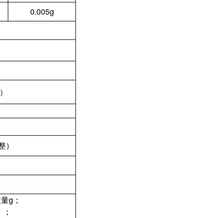
0.005g
g）
调整）
量g；
）；