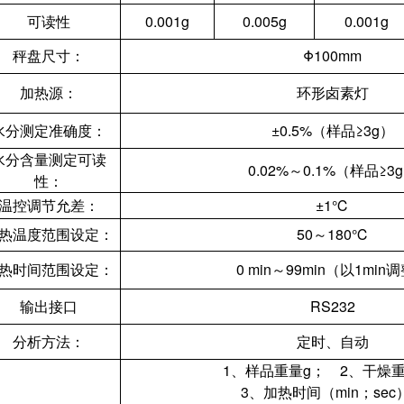
可读性
0.001g
0.005g
0.001g
秤盘尺寸：
Φ100mm
加热源：
环形卤素灯
水分测定准确度：
±0.5%（样品≥3g）
水分含量测定可读
0.02%～0.1%（样品≥3
性：
温控调节允差：
±1℃
热温度范围设定：
50～180℃
热时间范围设定：
0 min～99min（以1min
输出接口
RS232
分析方法：
定时、自动
1、样品重量g； 2、干燥重
3、加热时间（min；sec