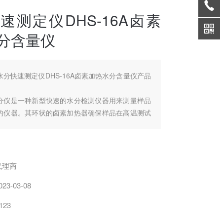
速测定仪DHS-16A卤素
分含量仪
水分快速测定仪DHS-16A卤素加热水分含量仪产品
分仪是一种新型快速的水分检测仪器用来测量样品
的仪器。其环状的卤素加热器确保样品在高温测试
受热，使样品表面不易受损，快速干燥，在干燥过
仪持续测量并即时显示样品丢失的水分含量%，干
后，最终测定的水分含量值被锁定显示。
代理商
023-03-08
123