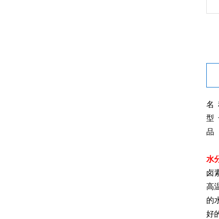
名
型 
品
水
卤
高
的
好