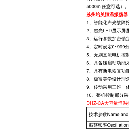
5000ml任意可选）
苏州培英恒温振荡器
1、智能化声光故障
2、超亮LED显示
3、运行参数加密锁
4、定时设定0~99
5、无刷直流电机控
6、具备缓启动功能,
7、具有断电恢复功
8、极富美学设计理
9、传动采用三维一
10、整机控制部分
DHZ-CA大容量恒
技术参数Name and 
振荡频率Oscillation 