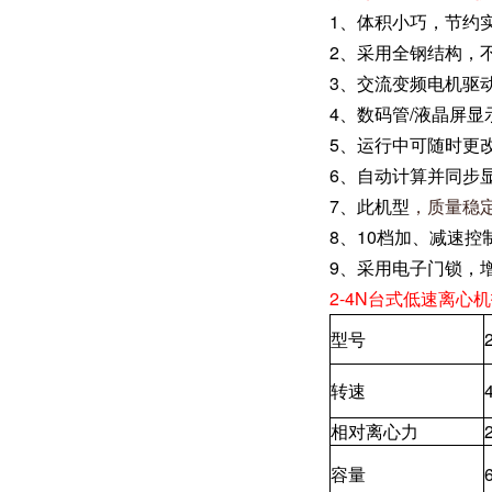
1、体积小巧，节约
2、采用全钢结构，
3、交流变频电机驱
4、数码管/液晶屏显
5、运行中可随时更
6、自动计算并同步
7、此机型
，质量稳
8、10档加、减速
9、采用电子门锁，
2-4N台式低速离心
型号
转速
相对离心力
容量