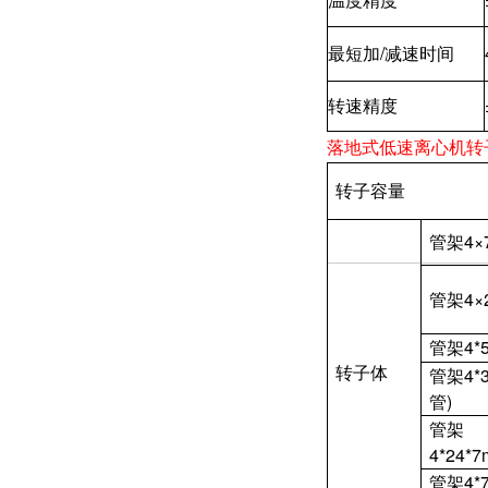
最短加/减速时间
转速精度
落地式低速离心机转
转子容量
管架4×7
管架4×
管架4*5
转子体
管架4*3
管)
管架
4*24*7
管架4*7