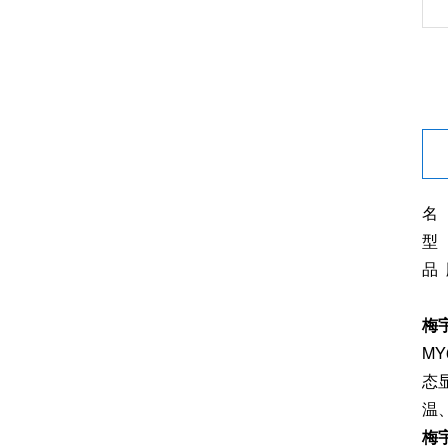
名
型 
品
梅
M
态
温
梅