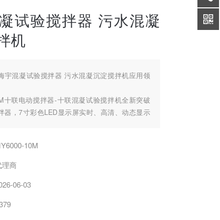
凝试验搅拌器 污水混凝
拌机
梅宇混凝试验搅拌器 污水混凝沉淀搅拌机应用领
-10M十联电动搅拌器-十联混凝试验搅拌机全新突破
拌器，7寸彩色LED显示屏实时、高清、动态显示
，10~1200转/分转速可自动无级变速10次，运行
音，智能控制系统具有自动测温、自动加药、自动
Y6000-10M
多功能，
验搅拌机适用大大型污水处理厂、大型自来水厂、
代理商
企业、大型给排水厂等实验室。
026-06-03
379