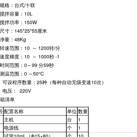
、规格：台式/十联
、搅拌容量：10L
、搅拌功率：150W
尺寸：145*25*55厘米
净量：48Kg
转速范围：10 ～ 1200转/分
速度梯度：10 ～ 1000秒 -1
时间范围：0～99 分59秒
、测温范围：0 ～50℃
0、可设程序数量：25种（每种自动无级变速10次）
、电压： 220V
装箱清单
号
配置名称
单位
数量
主机
台
1
电源线
个
1
试管10mL（Φ15×80）
个
10