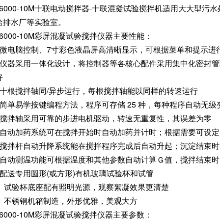
Y6000-10M十联电动搅拌器-十联混凝试验搅拌机适用大大型
给排水厂等实验室。
Y6000-10M彩屏混凝试验搅拌仪器主要性能：
、微电脑控制、7寸彩色液晶屏高清晰显示，可根据菜单和提示进
、仪器采用一体化设计，将控制器等各核心配件采用集中化密封
好
、十根搅拌轴同/异步运行，每根搅拌轴能以同样的转速运行
、简单易学按键编程方法，程序可存储 25 种，每种程序自动无级
、搅拌轴采用可靠的步进电机驱动，转速无重复性，其误差为零
、自动加药系统可在搅拌开始时自动加药并计时；根据需要可设
、搅拌杆自动升降系统能在搅拌程序完成后自动升起；沉淀结束
、自动测温功能可根据温度和其他参数自动计算Ｇ值，搅拌结束
、配送专用圆形(或方形)有机玻璃试验杯和试管
0、试验杯底座配有照明光源，观察絮凝效果更清楚
1、不锈钢机箱制造，外形优雅，美观大方
Y6000-10M彩屏混凝试验搅拌仪器主要参数：