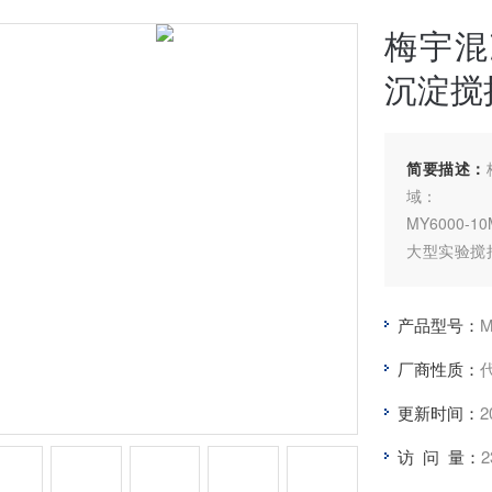
梅宇混
沉淀搅
简要描述：
域：
MY6000
大型实验搅
各种实验数据
稳定，无噪
产品型号：
M
垂直升降等
十联混凝试
厂商性质：
大型轻化工
更新时间：
2
访 问 量：
2