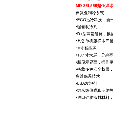
MD-86L568超低
自复叠
•ECO迅冷科技，
•碳氢制冷剂
•D+型蒸发管路，
•具备单机版样本库
10寸智能屏
•10.1寸大屏，分
•新显示界面，操作
•搭载多种安全权限
多维保温技术
•LBA发泡剂
•纳米级薄膜真空绝热
•进口硅胶密封材料