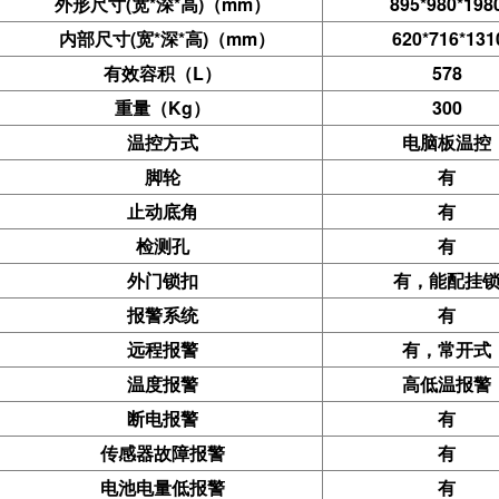
外形尺寸(宽*深*高)（mm）
895*980*198
内部尺寸(宽*深*高)（mm）
620*716*1
有效容积（L）
578
重量（Kg）
300
温控方式
电脑板温控
脚轮
有
止动底角
有
检测孔
有
外门锁扣
有，能配挂
报警系统
有
远程报警
有，常开式
温度报警
高低温报警
断电报警
有
传感器故障报警
有
电池电量低报警
有