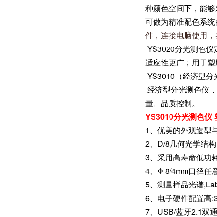
种颜色空间下，能够
可做为精准配色系统
件，连接电脑使用，
YS3020分光测色
适应性更广；用于塑
YS3010（经济型
经济型分光测色仪，
量、品质控制。
YS3010分光测色
1、优美的外观造型
2、D/8几何光学结构，符合C
3、采用高寿命低功耗
4、Φ 8/4mm口径
5、测量样品光谱,L
6、电子硬件配置高:
7、USB/蓝牙2.1