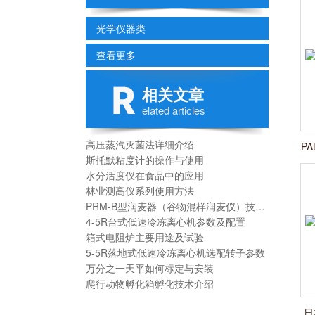
光学仪器类
查看更多
相关文章
elated articles
高压蒸汽灭菌法详细介绍
P
斯托默粘度计的操作与使用
水分活度仪在食品中的应用
林业测高仪系列使用方法
PRM-B型润麦器（谷物混样润麦仪）技术参数
4-5R台式低速冷冻离心机参数及配置
箱式电阻炉主要用途及试验
5-5R落地式低速冷冻离心机选配转子参数
万分之一天平如何标定与安装
爬行动物孵化箱孵化技术介绍
日