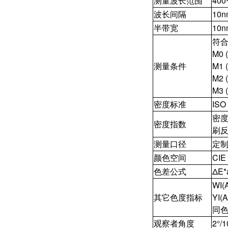
测量波长范围
400
波长间隔
10n
半带宽
10n
符合
M0 
测量条件
M1 
M2
M3
密度标准
ISO
密
密度指数
刷
测量口径
定制
颜色空间
CIE
色差公式
ΔE*
WI(
其它色度指标
YI(
同色
观察者角度
2°/1