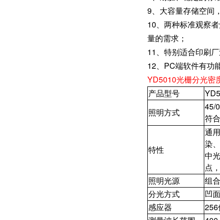
9、大容量存储空间，
10、两种标准观察
量的需求；
11、特别适合印刷
12、PC端软件有功
YD5010光栅分光密
产品型号
YD5
45
照明方式
符合标
通
染
特性
中
点，
照明光源
组合
分光方式
凹
感应器
25