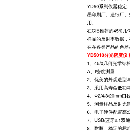
YD50系列仪器稳
墨印刷厂、造纸厂、
用。
在CIE推荐的45/0
样品的反射率数据，
在在各类产品的色差
YD5010分光密度
1、45/0几何光学结构
A、I密度测量；
2、优美的外观造型
3、采用高寿命低功耗
4、Φ2/4/8/20
5、测量样品反射光谱
6、电子硬件配置高:
7、USB/蓝牙2.1
8、耐脏、稳定的标准