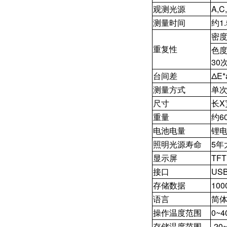
观测光源
A,C
测量时间
约1.
密度
重复性
色度
30
台间差
ΔE
测量方式
单次
尺寸
长X
重量
约6
电池电量
锂电
照明光源寿命
5年
显示屏
TF
接口
US
存储数据
100
语言
简体
操作温度范围
0~
存储温度范围
-2