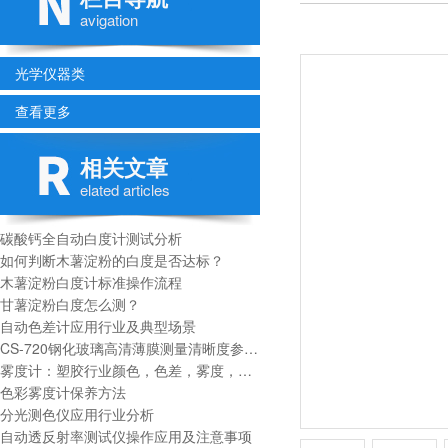
avigation
光学仪器类
查看更多
相关文章
elated articles
碳酸钙全自动白度计测试分析
如何判断木薯淀粉的白度是否达标？
木薯淀粉白度计标准操作流程
甘薯淀粉白度怎么测？
自动色差计应用行业及典型场景
CS-720钢化玻璃高清薄膜测量清晰度参数分析
雾度计：塑胶行业颜色，色差，雾度，透过率测量指标
色彩雾度计保养方法
分光测色仪应用行业分析
自动透反射率测试仪操作应用及注意事项