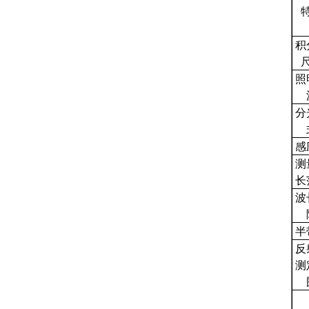
积
照
分
感
测
长
波
半
反
测