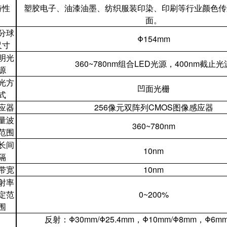
特性
塑胶电子、油漆油墨、纺织服装印染、印刷等行业颜色传
面。
分球
Φ154mm
尺寸
明光
360~780nm组合LED光源，400nm截止光
源
光方
凹面光栅
式
应器
256像元双阵列CMOS图像感应器
量波
360~780nm
范围
长间
10nm
隔
带宽
10nm
射率
定范
0~200%
围
反射：Φ30mm/Φ25.4mm，Φ10mm/Φ8mm，Φ6m