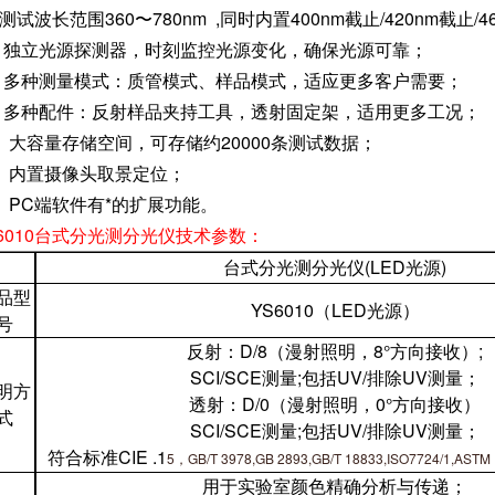
测试波长范围360〜780nm ,同时内置400nm截止/420nm截止/
 、独立光源探测器，时刻监控光源变化，确保光源可靠；
 、多种测量模式：质管模式、样品模式，适应更多客户需要；
 、多种配件：反射样品夹持工具，透射固定架，适用更多工况；
0、大容量存储空间，可存储约20000条测试数据；
1、内置摄像头取景定位；
2、PC端软件有*的扩展功能。
S6010台式分光测分光仪技术参数：
台式分光测分光仪(LED光源)
品型
YS6010（LED光源）
号
反射：D/8（漫射照明，8°方向接收）;
SCI/SCE测量;包括UV/排除UV测量；
明方
透射：D/0（漫射照明，0°方向接收）
式
SCI/SCE测量;包括UV/排除UV测量；
符合标准CIE .1
5，GB/T 3978,GB 2893,GB/T 18833,ISO7724/1,ASTM 
用于实验室颜色精确分析与传递；