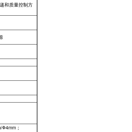
递和质量控制方
源
m/Φ4mm；