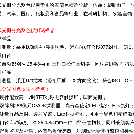
式光栅分光测色仪用于实验室颜色精确分析与传递；塑胶电子、油
品、汽车、医疗、化妆品和食品等行业，在科研机构、 实验室领
。
式光栅分光测色仪测试样品：
胶样品
测量：采用D/8结构 (漫射照明、8°方向),符合IS07724/1、 CIE
量口径
自动识别 Φ 25.4/8/4mn 三种口径任意切换、同时兼顾客户 特
射样品
测量：采用D/0结构（漫射照明、 0°方向接收）,符合ISO、CIE、
式分光测色仪技术特点：
、硬件配置高：7吋TFT纯彩电容触摸屏；凹面光栅；
、双阵列256像元CMOS探测器；高寿命稳定LED/紫外LED/氙灯
、测量样品反射、透射光谱，Lab数据精准，可用于配色和精确颜
、口径自动识别，Φ 25.4/8/4mm三种口径任意切换、同时兼顾
、温度监控及补偿，内置温度传感器，对测试环境进行监控和补