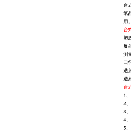
台
纸
用
台
塑
反射
测
口径
透
透射
台
1
2
3
4
5