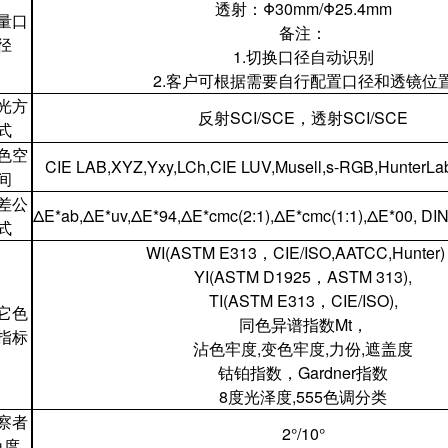
透射：Φ30mm/Φ25.4mm
量口
备注：
径
1.切换口径自动识别
2.客户可根据需要自行配置口径和透镜位
光方
反射SCI/SCE，透射SCI/SCE
式
色空
CIE LAB,XYZ,Yxy,LCh,CIE LUV,Musell,s-RGB,HunterLa
间
差公
ΔE*ab,ΔE*uv,ΔE*94,ΔE*cmc(2:1),ΔE*cmc(1:1),ΔE*00, DI
式
WI(ASTM E313，CIE/ISO,AATCC,Hunter
YI(ASTM D1925，ASTM 313),
TI(ASTM E313，CIE/ISO),
它色
同色异谱指数Mt，
指标
沾色牢度,变色牢度,力份,遮盖度
钴铂指数，Gardner指数
8度光泽度,555色调分类
察者
2°/10°
角度