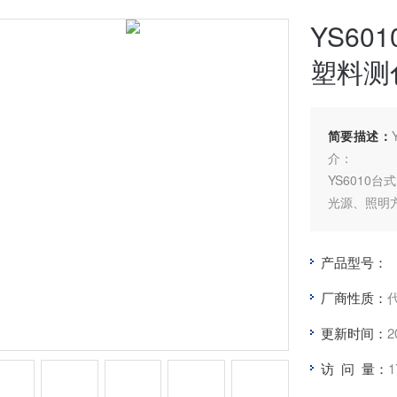
YS6
塑料测
简要描述：
介：
YS6010
光源、照明方
测量颜色精
室颜色精确
产品型号：
台式光栅分
子、油漆油
厂商性质：
车、医疗、
更新时间：
2
访 问 量：
1