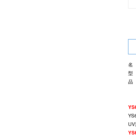
名
型 
品
Y
YS
U
Y