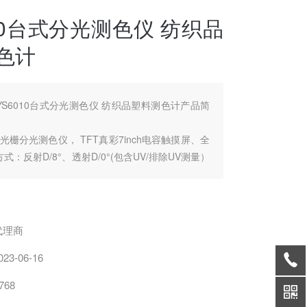
010台式分光测色仪 纺织品
色计
YS6010台式分光测色仪 纺织品塑料测色计产品简
台式光栅分光测色仪， TFT真彩7inch电容触摸屏、全
式：反射D/8°、透射D/0°(包含UV/排除UV测量）
准稳定、存储容量大、PC端*扩展功能，用于实验
分析与传递。
光测色仪用于实验室颜色精确分析与传递；塑胶电
墨、透射样品、 纺织服装印染、印刷、纸品、汽
代理商
化
023-06-16
768