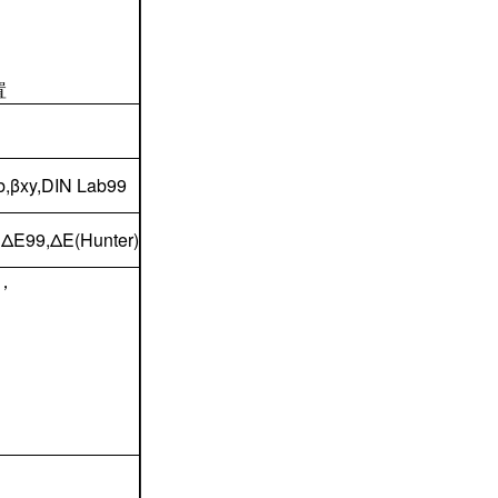
置
b,βxy,DIN Lab99
NΔE99,ΔE(Hunter)
)，