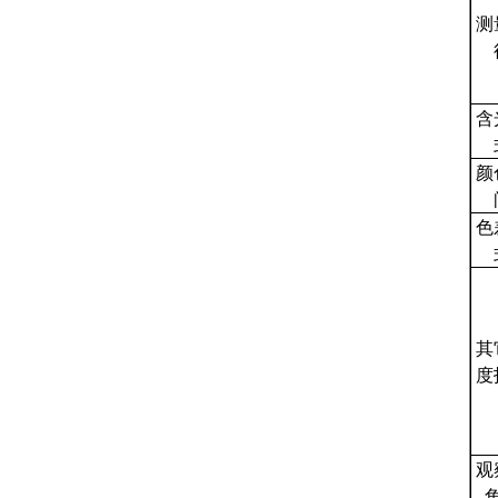
测
含
颜
色
其
度
观