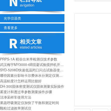
avigation
光学仪器类
查看更多
相关文章
elated articles
PRPS-1A 稻谷出米率检测仪技术参数
武汉梅宇MY3000-6B混凝试验搅拌机开机步骤及编程方法！
SYD-5208D快速低温闭口闪点试验器使用方法及操作步骤
​哪些因素分影响卡尔费休水分测定仪测试精度
高温粘度计怎样运用比较好
DH-300固体密度测试仪固体测量实际操作
雾度计和透过率参数测量操作步骤
洁净采样车使用方法
果蔬呼吸测定仪加快了平衡和测定时间
颗粒过滤效率测试仪