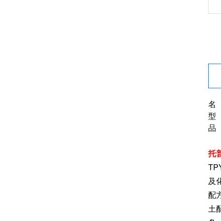
名
型 
品
托
T
及
配
土