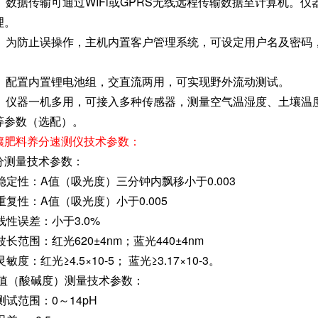
1、数据传输可通过WIFi或GPRS无线远程传输数据至计算机。仪
理。
2、为防止误操作，主机内置客户管理系统，可设定用户名及密码
。
3、配置内置锂电池组，交直流两用，可实现野外流动测试。
4、仪器一机多用，可接入多种传感器，测量空气温湿度、土壤温
等参数（选配）。
壤肥料养分速测仪技术参数：
分测量技术参数：
1)稳定性：A值（吸光度）三分钟内飘移小于0.003
)重复性：A值（吸光度）小于0.005
)线性误差：小于3.0%
)波长范围：红光620±4nm；蓝光440±4nm
)灵敏度：红光≥4.5×10-5； 蓝光≥3.17×10-3。
H值（酸碱度）测量技术参数：
)测试范围：0～14pH