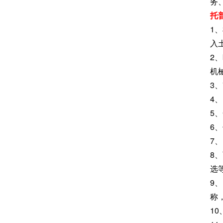
务
托
1
入
2
机
3
4
5
6
7
8
选
9
称
1