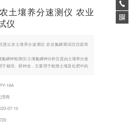
农土壤养分速测仪 农业
试仪
托普云农土壤养分速测仪 农业氮磷测试仪仪器简
A土壤氮磷钾检测仪/土壤氮磷钾分析仪是由土壤养分速
用于栽培、耕种业，主要用于检测土壤及化肥中的
效磷、有效钾、有机质、pH、盐分等。该仪器的应
解了全国各地农民朋友测土配方施肥的需求，同时
PY-16A
产企业实现专业化、系统化、信息化、数据化提供
据，是农业部门测土配方施肥仪器。
代理商
023-07-10
720