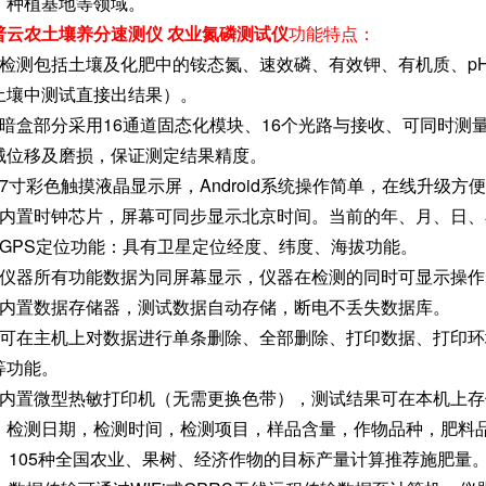
、种植基地等领域。
普云农土壤养分速测仪 农业氮磷测试仪
功能特点：
、检测包括土壤及化肥中的铵态氮、速效磷、有效钾、有机质、p
土壤中测试直接出结果）。
、暗盒部分采用16通道固态化模块、16个光路与接收、可同时
械位移及磨损，保证测定结果精度。
、7寸彩色触摸液晶显示屏，Android系统操作简单，在线升级方
、内置时钟芯片，屏幕可同步显示北京时间。当前的年、月、日
、GPS定位功能：具有卫星定位经度、纬度、海拔功能。
、仪器所有功能数据为同屏幕显示，仪器在检测的同时可显示操作
、内置数据存储器，测试数据自动存储，断电不丢失数据库。
、可在主机上对数据进行单条删除、全部删除、打印数据、打印
等功能。
、内置微型热敏打印机（无需更换色带），测试结果可在本机上
，检测日期，检测时间，检测项目，样品含量，作物品种，肥料
0、105种全国农业、果树、经济作物的目标产量计算推荐施肥量