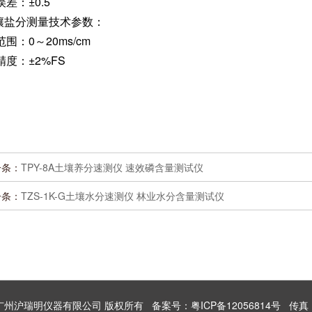
)误差：±0.5
壤盐分测量技术参数：
)范围：0～20ms/cm
)精度：±2%FS
一条：
TPY-8A土壤养分速测仪 速效磷含量测试仪
一条：
TZS-1K-G土壤水分速测仪 林业水分含量测试仪
 2026 广州沪瑞明仪器有限公司 版权所有
备案号：粤ICP备12056814号
传真：8