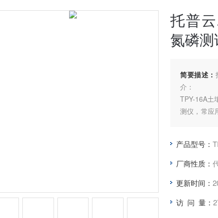
托普云
氮磷测
简要描述：
介：
TPY-16
测仪，常应
铵态氮、速
用，极大缓
产品型号：
T
也为肥料生
了可靠的依
厂商性质：
更新时间：
2
访 问 量：
2