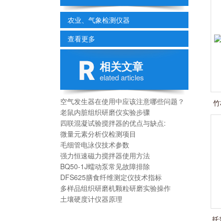
农业、气象检测仪器
查看更多
相关文章
elated articles
空气发生器在使用中应该注意哪些问题？
竹
老鼠内脏组织研磨仪实验步骤
四联混凝试验搅拌器的优点与缺点:
微量元素分析仪检测项目
毛细管电泳仪技术参数
强力恒速磁力搅拌器使用方法
BQ50-1J蠕动泵常见故障排除
DFS625膳食纤维测定仪技术指标
多样品组织研磨机颗粒研磨实验操作
土壤硬度计仪器原理
托