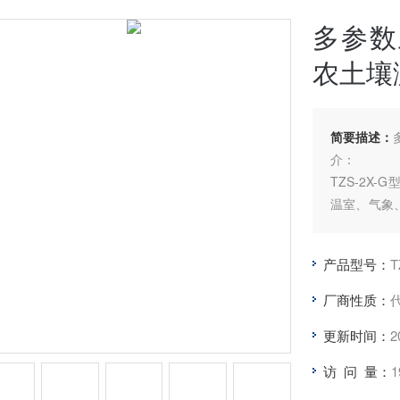
多参数
农土壤
简要描述：
介：
TZS-2X
温室、气象
测温线配合
耗、便于携
产品型号：
T
积含水量。
要统，可根
厂商性质：
更新时间：
2
访 问 量：
1