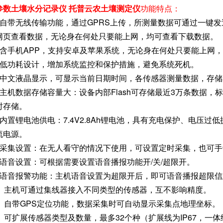
参数土壤水分记录仪 托普云农土壤测定仪
功能特点：
、自带无线传输功能，通过GPRS上传，所测量数据可通过一键
网页查看数据，无论身在何处只要能上网，均可查看下载数据。
、含手机APP，支持安卓及苹果系统，无论身在何处只要能上网
．低功耗设计，增加系统监控和保护措施，避免系统死机。
．中文液晶显示，可显示当前日期时间，各传感器测量数据，存
、主机数据存储容量大：设备内部Flash可存储最近3万条数据，标
时存储。
、内置锂电池供电：7.4V2.8Ah锂电池，具有充电保护、电压过低提
流电源。
、采集设置：在无人看守的情况下使用，可设置定时采集，也可手
、语音设置：可根据需要设置语音播报功能开/关/超限开。
、语音报警功能：主机语音设置为超限开后，即可语音播报超限信
0、主机可通过集线器接入不同类型的传感器，互不影响精度。
1、自带GPS定位功能，数据采集时可自动显示采集点地理坐标。
2、可扩展传感器类型及数量，最多32个种（扩展线为IP67，一