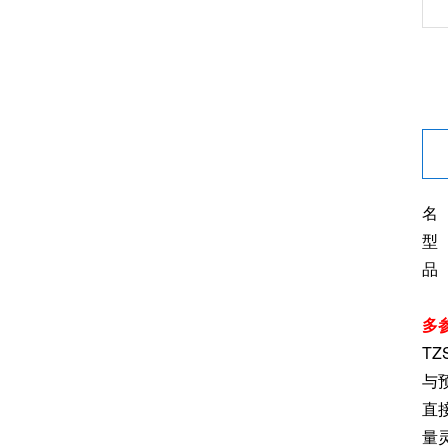
名
型 
品
多
T
与
直
量