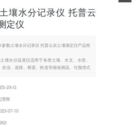
土壤水分记录仪 托普云
测定仪
多参数土壤水分记录仪 托普云农土壤测定仪产品简
-G型土壤水分温度仪适用于各类土壤、水文、水质、
、农业、道路、桥梁、铁道等领域测温。与预埋式
，可作为温度长期自动监测系统的集成。具有低功
带、性价比高的显著优点，能够直接读出土壤的体
ZS-2X-G
主机可分别与测温探头或测温线连接构成测温系还
据现场需要和测温点数量灵活配置。
代理商
023-07-10
952