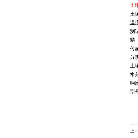
土
土
温
测
精 
传
分
土
水
响
型
上