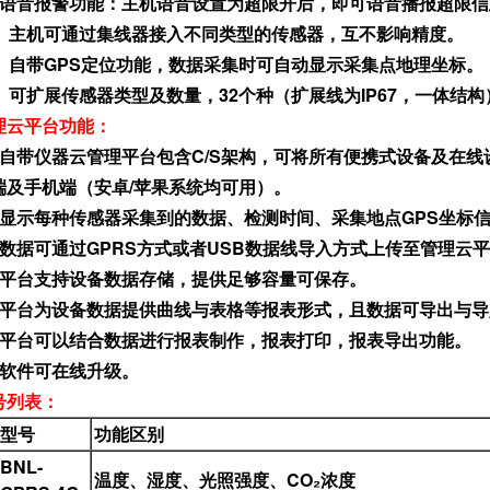
、语音报警功能：主机语音设置为超限开后，即可语音播报超限信
0、主机可通过集线器接入不同类型的传感器，互不影响精度。
1、自带GPS定位功能，数据采集时可自动显示采集点地理坐标。
2、可扩展传感器类型及数量，32个种（扩展线为IP67，一体结构
理云平台功能：
、自带仪器云管理平台包含C/S架构，可将所有便携式设备及在
端及手机端（安卓/苹果系统均可用）。
、显示每种传感器采集到的数据、检测时间、采集地点GPS坐标
、数据可通过GPRS方式或者USB数据线导入方式上传至管理云
、平台支持设备数据存储，提供足够容量可保存。
、平台为设备数据提供曲线与表格等报表形式，且数据可导出与导
、平台可以结合数据进行报表制作，报表打印，报表导出功能。
、软件可在线升级。
号列表：
型号
功能区别
BNL-
温度、湿度、光照强度、CO₂浓度