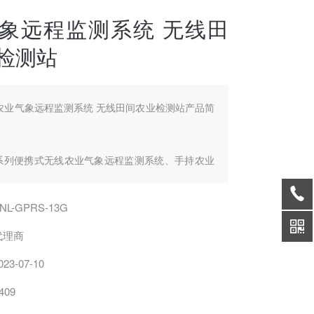
象远程监测系统 无线田
检测站
农业气象远程监测系统 无线田间农业检测站产品简
RS系列便携式无线农业气象远程监测系统、手持农业
可以通过GPRS上传，所测量数据可通过一键发送
发送间隔，实时发送到至服务器上，无论在任何地
NL-GPRS-13G
网，均可查看下载数据。主机具有GPS定位功能，
实时显示采集数据，记录组数，传感器连接数量，
代理商
信号强度，低电压电量示警提示。
023-07-10
409