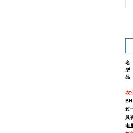
名
型 
品
农
B
过
具
电