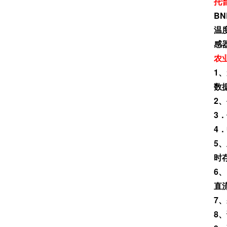
托
B
温
感
农
1
数
2
3
4
5
时
6
直
7
8