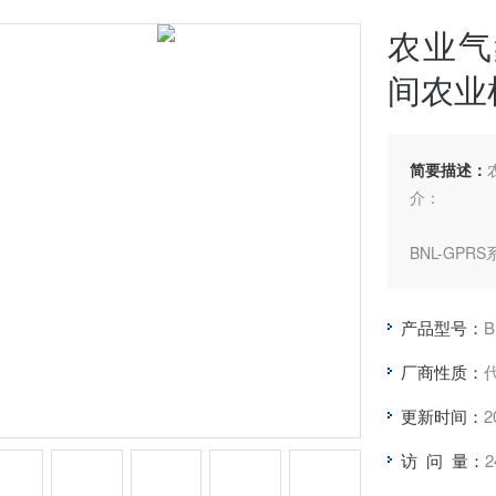
农业气
间农业
简要描述：
介：
BNL-GP
气象监测仪
或设置数据
产品型号：
B
方只要能上
大屏幕中文
厂商性质：
经度纬度，
更新时间：
2
访 问 量：
2