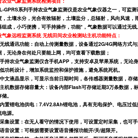
普农业气象监测系统
检测项目：
NL-GPRS系列手持农业气象监测仪是农业气象仪器之一，可监
度，土壤水分，光合有效辐射，土壤盐分，总辐射，风向风速，
器组成，小巧便携，可手持操作，功能*，气象数据可以通过无线
业气象远程监测系统 无线田间农业检测站主机功能特点：
、无线通讯功能：自动上传测量数据，设备通过2G/4G网络方式
据，无论身在何处只要能上网，均可查看下载数据；
、手持农业气象监测仪含手机APP，支持安卓及苹果系统，无论
．低功耗设计，增加系统监控和保护措施，避免系统死机。
．中文液晶显示，可显示当前日期时间，各传感器测量数据，存
、主机数据存储容量大：设备内部Flash可存储近期3万条数据，标
存储。
、内置锂电池供电：7.4V2.8Ah锂电池，具有充电保护、电压过低
流电源。
、采集设置：在无人看守的情况下使用，可设置定时采集，也可手
、语音设置：可根据需要设置语音播报功能开/关/超限开。