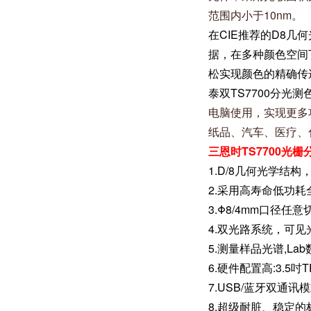
范围内小于10nm。
在CIE推荐的D8几
据，在多种颜色空间
松实现颜色的精确传
泰双TS7700分光
电脑使用，实现更多
纸品、汽车、医疗、
三恩时TS7700光
1.D/8几何光学结构，符合CI
2.采用高寿命低功耗
3.Φ8/4mm口径
4.双光路系统，可见
5.测量样品光谱,L
6.硬件配置高:3.
7.USB/蓝牙双通
8.超级耐脏、稳定的