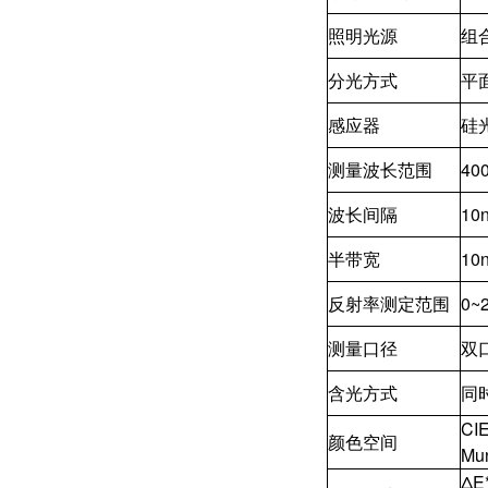
照明光源
组
分光方式
平
感应器
硅
测量波长范围
40
波长间隔
10
半带宽
10
反射率测定范围
0~
测量口径
双口
含光方式
同时
CIE
颜色空间
Mun
ΔE*