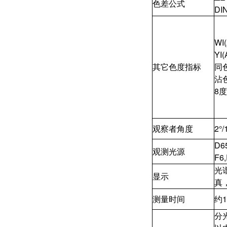
色差公式
DI
WI
YI
其它色度指标
同
沾
8
观察者角度
2°/
D6
观测光源
F6,
光
显示
真
测量时间
约1
分光