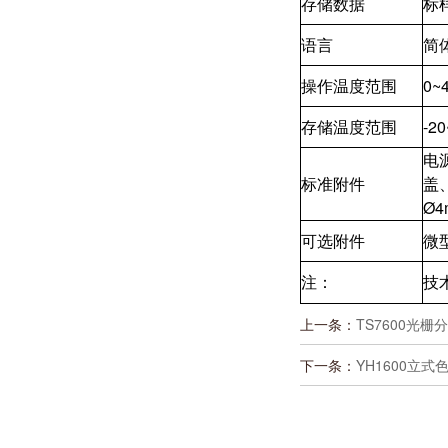
存储数据
标
语言
简
操作温度范围
0
存储温度范围
-2
电
标准附件
盖
Ø
可选附件
微
注：
技
上一条：
TS7600光
下一条：
YH1600立