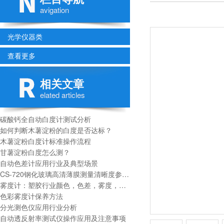
avigation
光学仪器类
查看更多
相关文章
elated articles
碳酸钙全自动白度计测试分析
如何判断木薯淀粉的白度是否达标？
木薯淀粉白度计标准操作流程
甘薯淀粉白度怎么测？
自动色差计应用行业及典型场景
CS-720钢化玻璃高清薄膜测量清晰度参数分析
雾度计：塑胶行业颜色，色差，雾度，透过率测量指标
色彩雾度计保养方法
分光测色仪应用行业分析
自动透反射率测试仪操作应用及注意事项