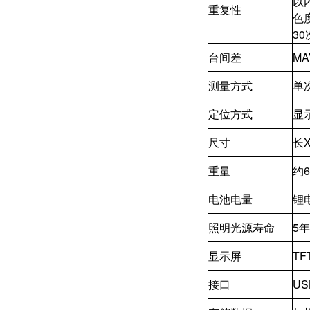
以
重复性
色度
3
台间差
MA
测量方式
单
定位方式
显
尺寸
长X
重量
约6
电池电量
锂
照明光源寿命
5
显示屏
TF
接口
US