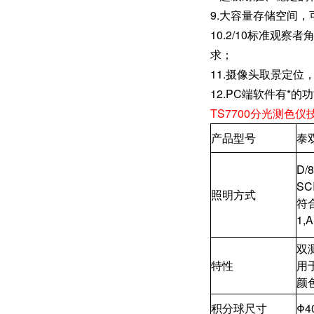
9.大容量存储空间，
10.2/10标准
求；
11.摄像头取景定位
12.PC端软件有*的
TS7700分光测色
产品型号
泰双
D
SC
照明方式
符合
1,A
双
特性
用
颜
积分球尺寸
Φ4