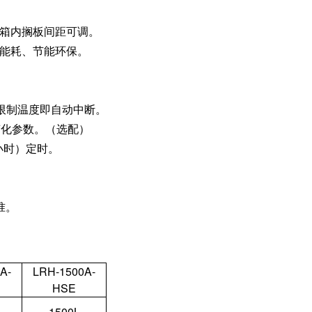
，箱内搁板间距可调。
低能耗、节能环保。
过限制温度即自动中断。
变化参数。（选配）
（小时）定时。
准。
A-
LRH-1500A-
HSE
1500L