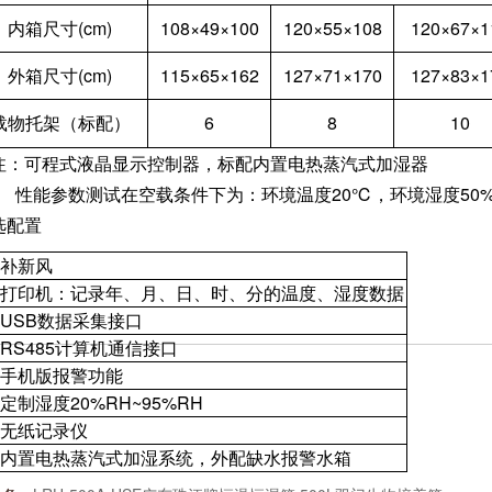
内箱尺寸(cm)
108×49×100
120×55×108
120×67×1
外箱尺寸(cm)
115×65×162
127×71×170
127×83×1
载物托架（标配）
6
8
10
注：可程式液晶显示控制器，标配内置电热蒸汽式加湿器
能参数测试在空载条件下为：环境温度20℃，环境湿度50%
选配置
、补新风
、打印机：记录年、月、日、时、分的温度、湿度数据
、USB数据采集接口
、RS485计算机通信接口
、手机版报警功能
定制湿度20%RH~95%RH
、无纸记录仪
、内置电热蒸汽式加湿系统，外配缺水报警水箱