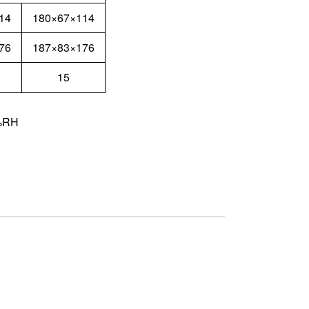
14
180×67×114
76
187×83×176
15
RH