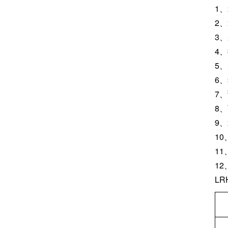
1
2
3
4
5
6
7
8
9
1
1
1
L