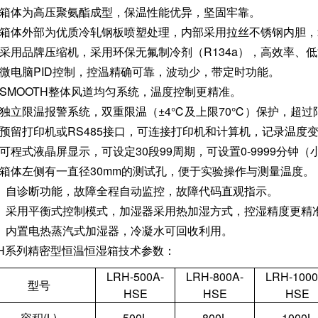
、箱体为高压聚氨酯成型，保温性能优异，坚固牢靠。
、箱体外部为优质冷轧钢板喷塑处理，内部采用拉丝不锈钢内胆
、采用品牌压缩机，采用环保无氟制冷剂（R134a），高效率、
、微电脑PID控制，控温精确可靠，波动少，带定时功能。
、SMOOTH整体风道均匀系统，温度控制更精准。
、独立限温报警系统，双重限温（±4℃及上限70℃）保护，超
、预留打印机或RS485接口，可连接打印机和计算机，记录温度
、可程式液晶屏显示，可设定30段99周期，可设置0-9999分钟
、箱体左侧有一直径30mm的测试孔，便于实验操作与测量温度。
0、自诊断功能，故障全程自动监控，故障代码直观指示。
1、采用平衡式控制模式，加湿器采用热加湿方式，控湿精度更精
2、内置电热蒸汽式加湿器，冷凝水可回收利用。
RH系列精密型恒温恒湿箱技术参数：
LRH-500A-
LRH-800A-
LRH-1000
型号
HSE
HSE
HSE
容积(L)
500L
800L
1000L