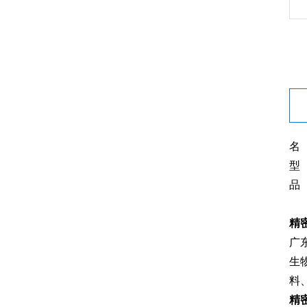
名
型 
品
精
广
生
料
精