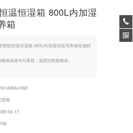
恒温恒湿箱 800L内加湿
养箱
精密型恒温恒湿箱 800L内加湿恒温培养箱性能特
TH整体风道均匀系统，温度控制更精准。
温报警系统，双重限温（±4℃及上限70℃）保护，
度即自动中断。
RH-800A-HSE
印机或RS485接口，可连接打印机和计算机，记录
代理商
数。（选配）
026-04-17
晶屏显示，可设定30段99周期，可设置0-9999分
749
定时。