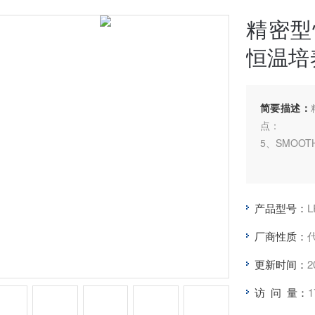
精密型
恒温培
简要描述：
点：
5、SMOO
6、独立限
超过限制温
产品型号：
L
7、预留打
厂商性质：
温度变化参
更新时间：
2
8、可程式液
访 问 量：
1
钟（小时）