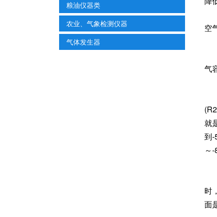
降
粮油仪器类
农业、气象检测仪器
空
气体发生器
气
(
就
到
～
时
面