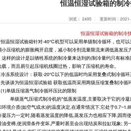
恒温恒湿试验箱的制冷
浏览：
2495
|
更新时间：2021-0
恒温恒湿试验箱的制冷
恒温恒湿试验箱针对-40℃机型可以采用单级制冷循环，也可
调小压缩机的膨胀阀开启度，减小制冷剂流量限流来调低蒸发压力(
，这样的设计是以牺牲系统的制冷量来达到的(制冷量约只有标准的0
负载，而且易引起压缩机线圈过热，影响了压缩机的寿命。
冷冻系统设计：获取-20℃以下的低温时均采用复叠式制冷循环
先谈谈为恒温恒湿试验箱 获取低温而采用两级压缩复叠制冷循
(1)单级压缩蒸气制冷循环压比的限制
单级蒸气压缩式制冷机的*低蒸发温度,主要取决于它的冷凝
和环境介质(如空气或水)的温度决定,在通常情况下,它处于0.7~1.
冷凝压力一定时,随着蒸发温度的降低,蒸发压力也相应下降,因而
滑油变稀,使润滑条件变坏,严重时甚至会出现结炭和拉缸现象; 