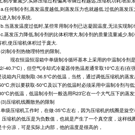
低,制冷量减少,实际压缩过程偏离等熵过程越远,压缩机功耗增加,
a.任何制冷剂,蒸发温度越低,则蒸发压力也就越低.过低的蒸发
气进入制冷系统.
b.当蒸发温度过低时,某些常用制冷剂已达凝固温度,无法实现制冷
c.蒸发压力降低,制冷剂的比体积增大,制冷剂的质量流量减少,
容积,使压缩机体积过于庞大.
(2)制冷剂热物理特性的限制。
现在恒温恒湿箱中单级制冷循环基本上采用的中温制冷剂是R40
R22/-40.7℃)，但空气冷却式冷凝器传热温差通常取10℃左右
是说箱内只能制取-36.5℃的低温，当然，通过调低压缩机的蒸发
-50℃;所以要获取-50℃及以下的低温时必须采用中温制冷剂与
-80℃的低温，低温制冷剂一般选用R23它在一个大气压下的蒸发温
(3)压缩机线圈散热的限制
单级压缩机工作时，在做-35℃左右，因为压缩机的线圈是旋空
，压缩机的低压是为负数值，也就是产生了一个真空度，这样线
是十分凉，可是实际上内部，他的温度是很高的，