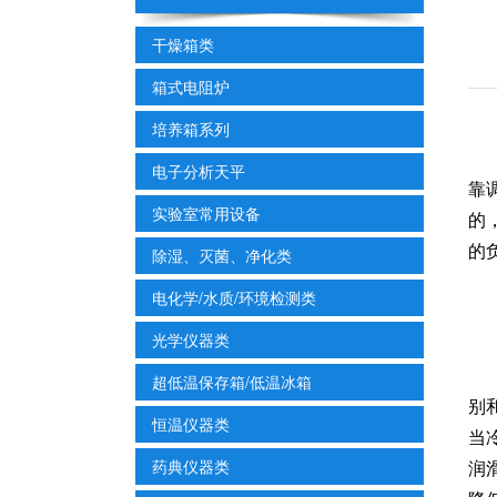
干燥箱类
箱式电阻炉
培养箱系列
电子分析天平
靠
实验室常用设备
的
的
除湿、灭菌、净化类
电化学/水质/环境检测类
光学仪器类
超低温保存箱/低温冰箱
别
恒温仪器类
当
药典仪器类
润