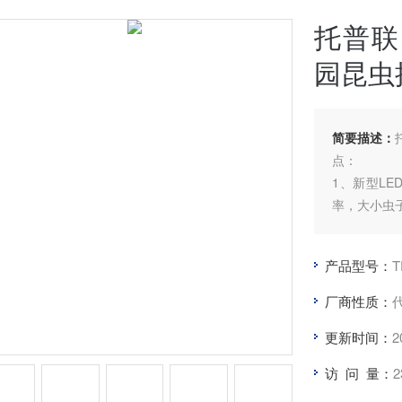
托普联
园昆虫
简要描述：
点：
1、新型L
率，大小虫
2、可通过
不同编号的
产品型号：
T
称、杀虫次
3、可在G
厂商性质：
理。
更新时间：
2
访 问 量：
2