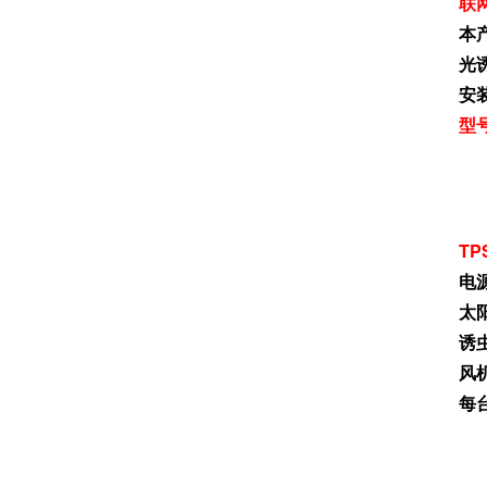
联
本
光
安
型
T
电源
太
诱
风机
每