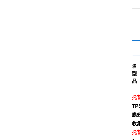
名
型 
品
托
T
膜
收
托