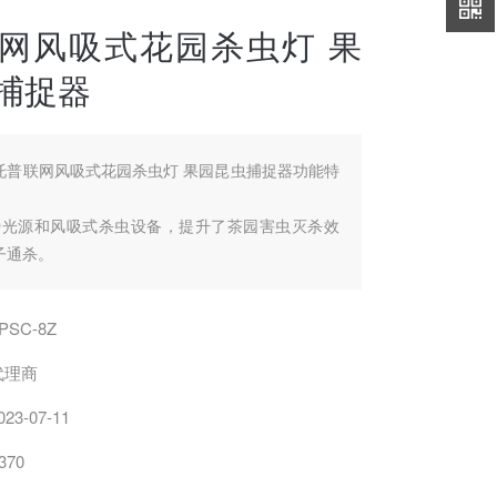
网风吸式花园杀虫灯 果
捕捉器
托普联网风吸式花园杀虫灯 果园昆虫捕捉器功能特
ED光源和风吸式杀虫设备，提升了茶园害虫灭杀效
子通杀。
Web端、APP远程控制，一个账户可远程控制多台
设备，远程了解设备地理位置、设备编号、基地名
PSC-8Z
数、设备工作状态、信号强度等设备信息。
IS地图，直接选择进入查看设备状态，便于统一管
代理商
023-07-11
370