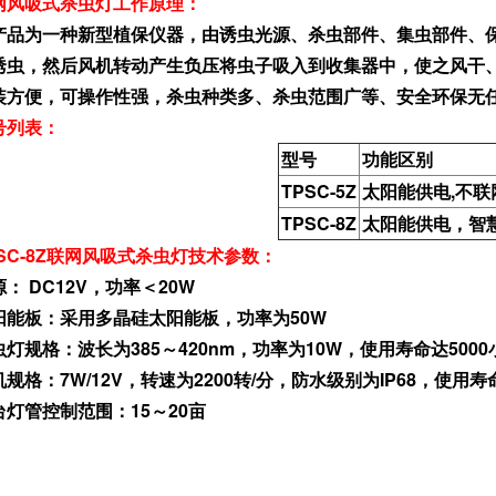
网风吸式杀虫灯工作原理：
产品为一种新型植保仪器，由诱虫光源、杀虫部件、集虫部件、
诱虫，然后风机转动产生负压将虫子吸入到收集器中，使之风干
装方便，可操作性强，杀虫种类多、杀虫范围广等、安全环保无
号列表：
型号
功能区别
TPSC-5Z
太阳能供电,不联
TPSC-8Z
太阳能供电，智
PSC-8Z联网风吸式杀虫灯技术参数：
： DC12V，功率＜20W
阳能板：采用多晶硅太阳能板，功率为50W
虫灯规格：波长为385～420nm，功率为10W，使用寿命达5000
规格：7W/12V，转速为2200转/分，防水级别为IP68，使用寿
台灯管控制范围：15～20亩