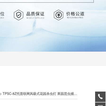
> TPSC-8Z托普联网风吸式花园杀虫灯 果园昆虫捕捉器