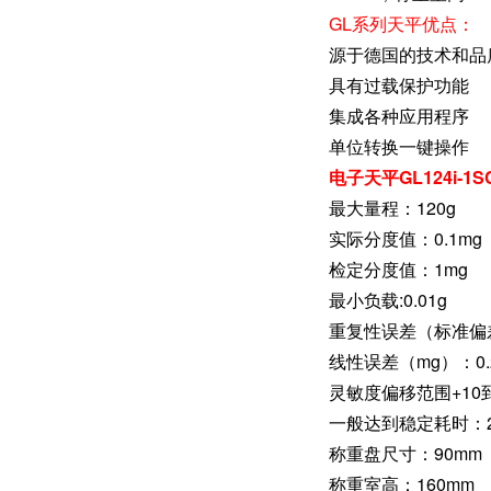
GL系列天平优点：
源于德国的技术和品
具有过载保护功能
集成各种应用程序
单位转换一键操作
电子天平GL124i-1
最大量程：120g
实际分度值：0.1mg
检定分度值：1mg
最小负载:0.01g
重复性误差（标准偏
线性误差（
mg
）：0.
灵敏度偏移范围+10到+3
一般达到稳定耗时：2.
称重盘尺寸：90mm
称重室高：160mm