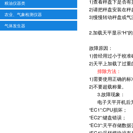
1)查看秤盘下是否
粮油仪器类
2)请把秤盘安装在秤
农业、气象检测仪器
3)慢慢转动秤盘或
气体发生器
2.加载天平显示“H”
故障原因：
1)曾经用过小于校
2)天平上加载了过
排除方法：
1)需要使用正确的
2)不要超载称量。
3.故障现象：
电子天平开机后
“EC1”:CPU损坏；
“EC2”:键盘错误；
“EC3”:天平存储数
“EC4”:采样模块没